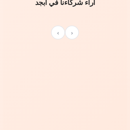
آراء شركاءنا في أبجد
›
‹