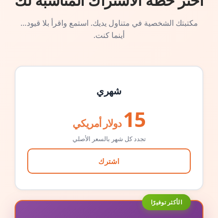
اختر خطة الاشتراك المناسبة لك
مكتبتك الشخصية في متناول يديك. استمع واقرأ بلا قيود…
أينما كنت.
شهري
15
دولار أمريكي
تجدد كل شهر بالسعر الأصلي
اشترك
الأكثر توفيرًا