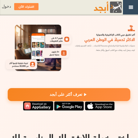
اشترك الآن
دخول
تعرف أكثر على أبجد