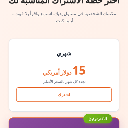
اختر خطة الاشتراك المناسبة لك
مكتبتك الشخصية في متناول يديك. استمع واقرأ بلا قيود…
أينما كنت.
شهري
15
دولار أمريكي
تجدد كل شهر بالسعر الأصلي
اشترك
الأكثر توفيرًا