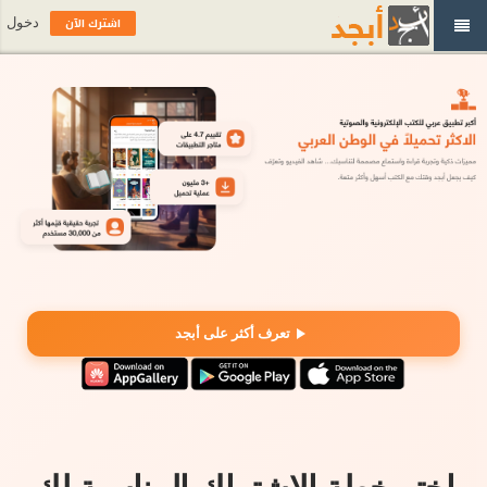
اشترك الآن
دخول
تعرف أكثر على أبجد