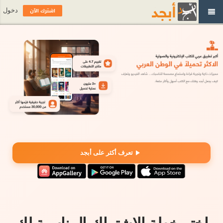
اشترك الآن
دخول
تعرف أكثر على أبجد