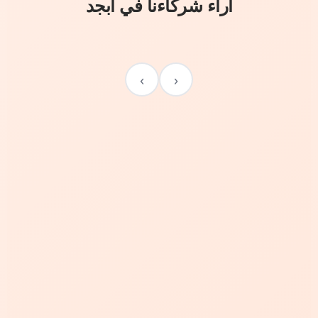
آراء شركاءنا في أبجد
›
‹