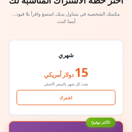
اختر خطة الاشتراك المناسبة لك
مكتبتك الشخصية في متناول يديك. استمع واقرأ بلا قيود…
أينما كنت.
شهري
15
دولار أمريكي
تجدد كل شهر بالسعر الأصلي
اشترك
الأكثر توفيرًا