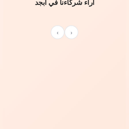
آراء شركاءنا في أبجد
›
‹