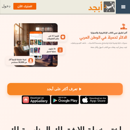
اشترك الآن
دخول
تعرف أكثر على أبجد