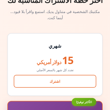
اختر خطة الاشتراك المناسبة لك
مكتبتك الشخصية في متناول يديك. استمع واقرأ بلا قيود…
أينما كنت.
شهري
15
دولار أمريكي
تجدد كل شهر بالسعر الأصلي
اشترك
الأكثر توفيرًا