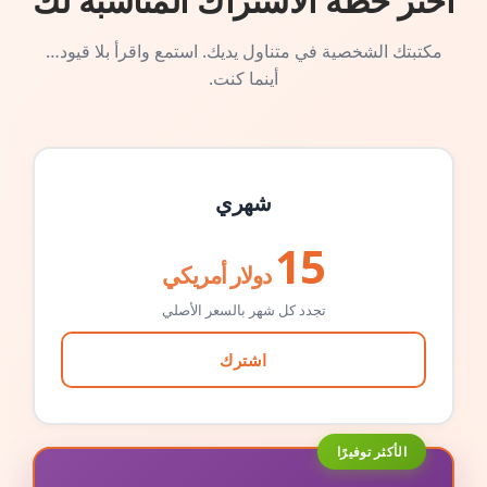
اختر خطة الاشتراك المناسبة لك
مكتبتك الشخصية في متناول يديك. استمع واقرأ بلا قيود…
أينما كنت.
شهري
15
دولار أمريكي
تجدد كل شهر بالسعر الأصلي
اشترك
الأكثر توفيرًا