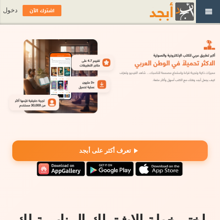
اشترك الآن
دخول
تعرف أكثر على أبجد