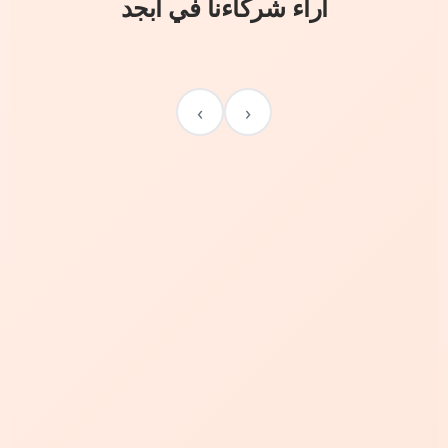
آراء شركاءنا في أبجد
›
‹