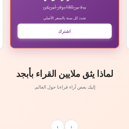
بدلا من
180
دولار أمريكي
تجدد كل سنة بالسعر الأصلي
اشترك
لماذا يثق ملايين القراء بأبجد
إليك بعض آراء قراءنا حول العالم.
›
‹