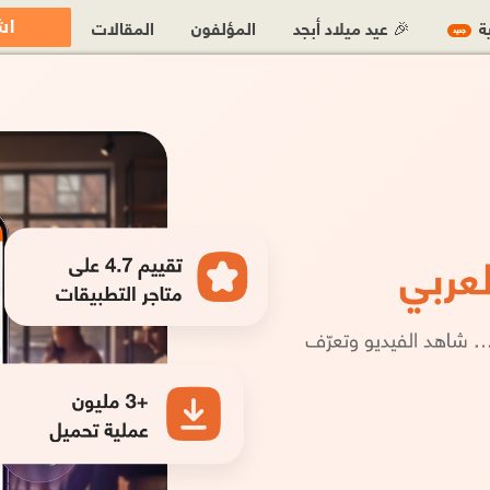
اش
ية
🎉 عيد ميلاد أبجد
المؤلفون
المقالات
جديد