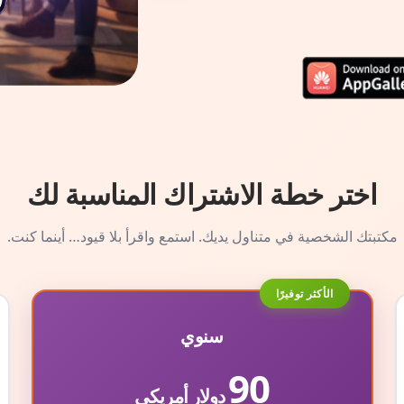
اختر خطة الاشتراك المناسبة لك
مكتبتك الشخصية في متناول يديك. استمع واقرأ بلا قيود… أينما كنت.
الأكثر توفيرًا
سنوي
90
دولار أمريكي