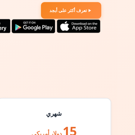
تعرف أكثر على أبجد
شهري
15
دولار أمريكي