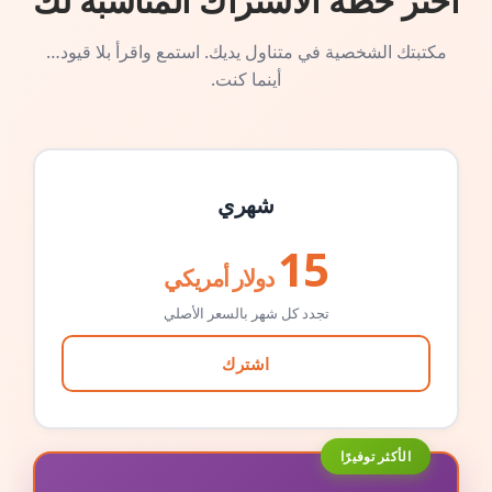
اختر خطة الاشتراك المناسبة لك
مكتبتك الشخصية في متناول يديك. استمع واقرأ بلا قيود…
أينما كنت.
شهري
15
دولار أمريكي
تجدد كل شهر بالسعر الأصلي
اشترك
الأكثر توفيرًا