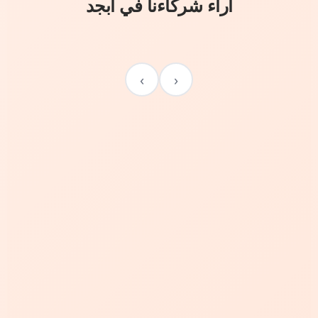
آراء شركاءنا في أبجد
›
‹