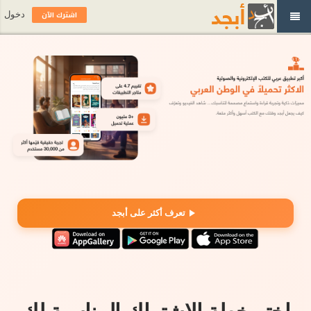
اشترك الآن
دخول
تعرف أكثر على أبجد