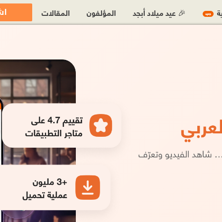
اش
ية
🎉 عيد ميلاد أبجد
المؤلفون
المقالات
جديد