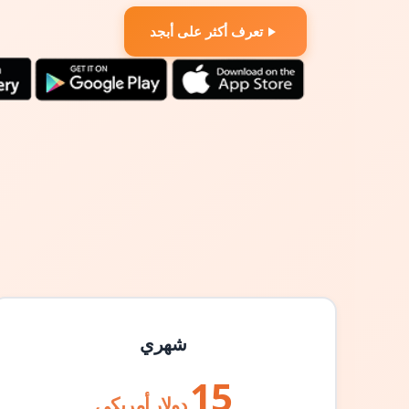
تعرف أكثر على أبجد
شهري
15
دولار أمريكي