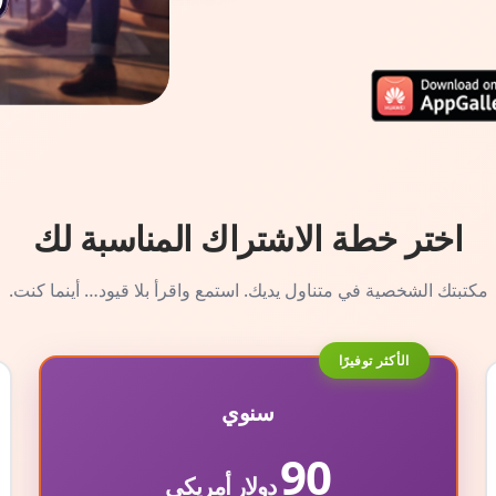
اختر خطة الاشتراك المناسبة لك
مكتبتك الشخصية في متناول يديك. استمع واقرأ بلا قيود… أينما كنت.
الأكثر توفيرًا
سنوي
90
دولار أمريكي