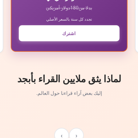
بدلا من
180
دولار أمريكي
تجدد كل سنة بالسعر الأصلي
اشترك
لماذا يثق ملايين القراء بأبجد
إليك بعض آراء قراءنا حول العالم.
›
‹