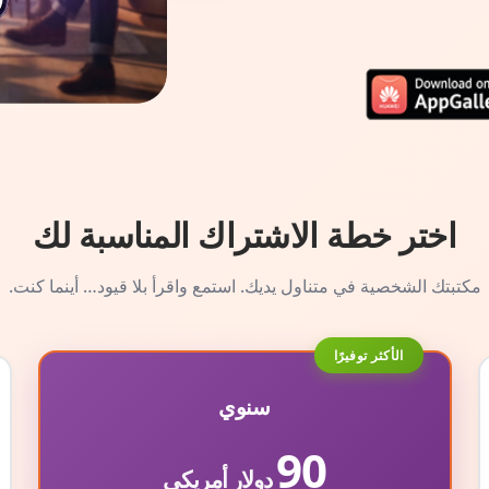
اختر خطة الاشتراك المناسبة لك
مكتبتك الشخصية في متناول يديك. استمع واقرأ بلا قيود… أينما كنت.
الأكثر توفيرًا
سنوي
90
دولار أمريكي