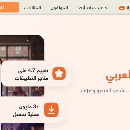
اش
ية
🎉 عيد ميلاد أبجد
المؤلفون
المقالات
جديد