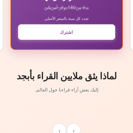
بدلا من
180
دولار أمريكي
تجدد كل سنة بالسعر الأصلي
اشترك
لماذا يثق ملايين القراء بأبجد
إليك بعض آراء قراءنا حول العالم.
›
‹