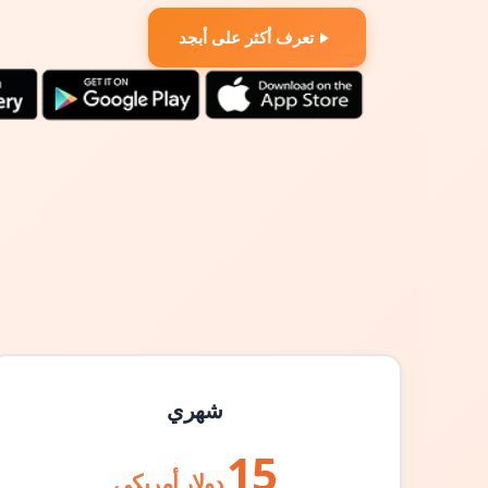
تعرف أكثر على أبجد
شهري
15
دولار أمريكي