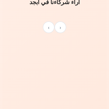
آراء شركاءنا في أبجد
›
‹