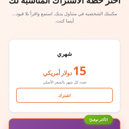
اختر خطة الاشتراك المناسبة لك
مكتبتك الشخصية في متناول يديك. استمع واقرأ بلا قيود…
أينما كنت.
شهري
15
دولار أمريكي
تجدد كل شهر بالسعر الأصلي
اشترك
الأكثر توفيرًا