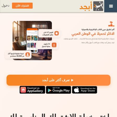
اشترك الآن
دخول
تعرف أكثر على أبجد