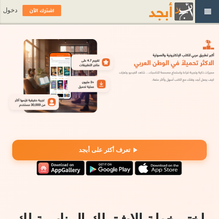
اشترك الآن
دخول
تعرف أكثر على أبجد