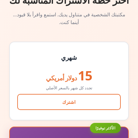
اختر خطة الاشتراك المناسبة لك
مكتبتك الشخصية في متناول يديك. استمع واقرأ بلا قيود…
أينما كنت.
شهري
15
دولار أمريكي
تجدد كل شهر بالسعر الأصلي
اشترك
الأكثر توفيرًا