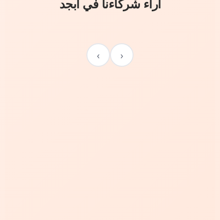
آراء شركاءنا في أبجد
›
‹