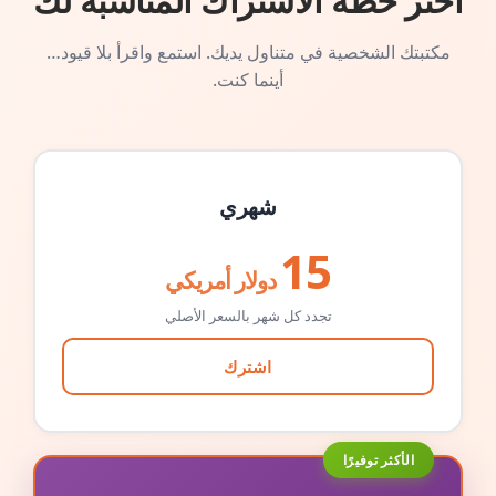
اختر خطة الاشتراك المناسبة لك
مكتبتك الشخصية في متناول يديك. استمع واقرأ بلا قيود…
أينما كنت.
شهري
15
دولار أمريكي
تجدد كل شهر بالسعر الأصلي
اشترك
الأكثر توفيرًا