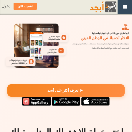
اشترك الآن
دخول
تعرف أكثر على أبجد