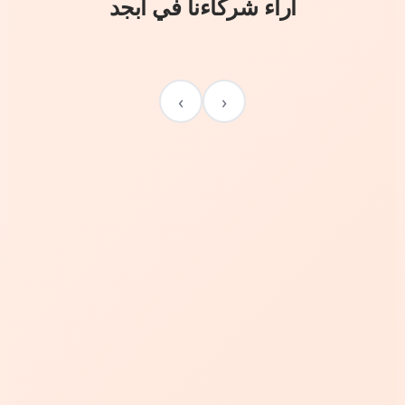
آراء شركاءنا في أبجد
›
‹