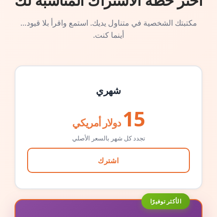
اختر خطة الاشتراك المناسبة لك
مكتبتك الشخصية في متناول يديك. استمع واقرأ بلا قيود…
أينما كنت.
شهري
15
دولار أمريكي
تجدد كل شهر بالسعر الأصلي
اشترك
الأكثر توفيرًا