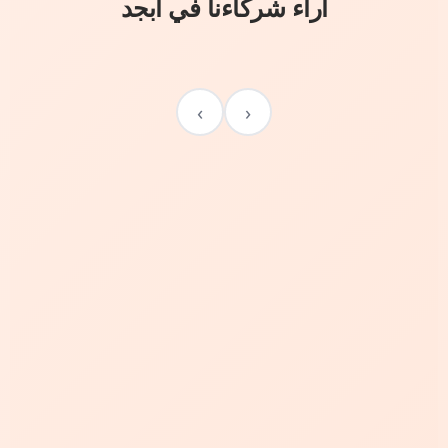
آراء شركاءنا في أبجد
›
‹