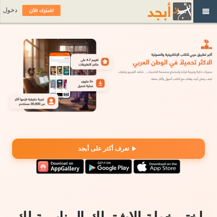
اشترك الآن
دخول
تعرف أكثر على أبجد