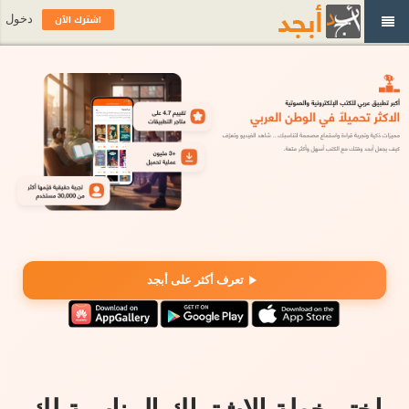
اشترك الآن
دخول
تعرف أكثر على أبجد