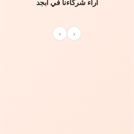
آراء شركاءنا في أبجد
›
‹