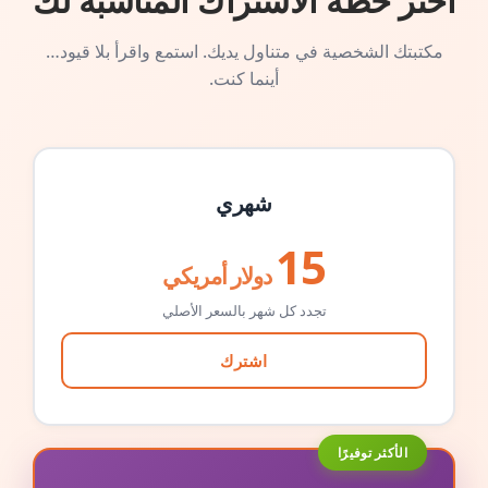
اختر خطة الاشتراك المناسبة لك
مكتبتك الشخصية في متناول يديك. استمع واقرأ بلا قيود…
أينما كنت.
شهري
15
دولار أمريكي
تجدد كل شهر بالسعر الأصلي
اشترك
الأكثر توفيرًا