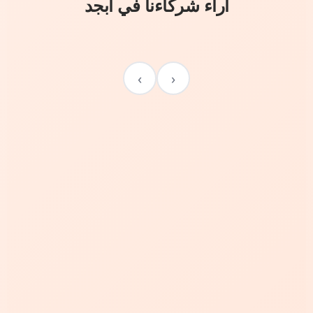
آراء شركاءنا في أبجد
›
‹