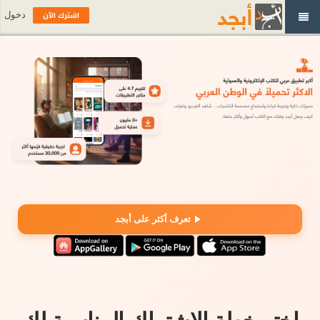
اشترك الآن
دخول
تعرف أكثر على أبجد