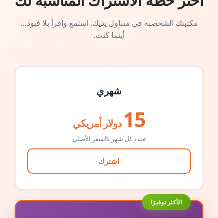
اختر خطة الاشتراك المناسبة لك
مكتبتك الشخصية في متناول يديك. استمع واقرأ بلا قيود…
أينما كنت.
شهري
15
دولار أمريكي
تجدد كل شهر بالسعر الأصلي
اشترك
الأكثر توفيرًا