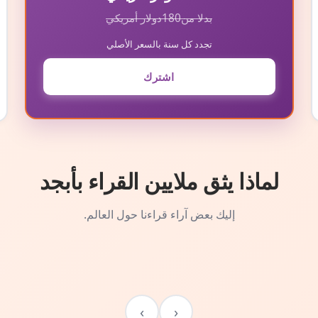
بدلا من
180
دولار أمريكي
تجدد كل سنة بالسعر الأصلي
اشترك
لماذا يثق ملايين القراء بأبجد
إليك بعض آراء قراءنا حول العالم.
›
‹