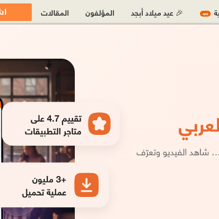
اش
ية
🎉 عيد ميلاد أبجد
المؤلفون
المقالات
جديد