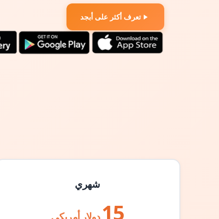
تعرف أكثر على أبجد
شهري
15
دولار أمريكي