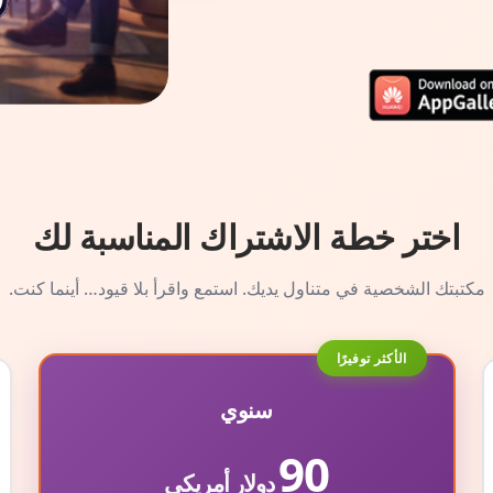
اختر خطة الاشتراك المناسبة لك
مكتبتك الشخصية في متناول يديك. استمع واقرأ بلا قيود… أينما كنت.
الأكثر توفيرًا
سنوي
90
دولار أمريكي