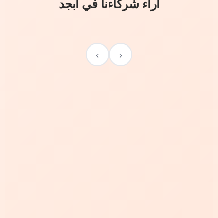
آراء شركاءنا في أبجد
›
‹