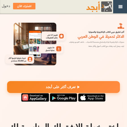
اشترك الآن
دخول
تعرف أكثر على أبجد