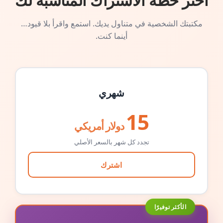
اختر خطة الاشتراك المناسبة لك
مكتبتك الشخصية في متناول يديك. استمع واقرأ بلا قيود…
أينما كنت.
شهري
15
دولار أمريكي
تجدد كل شهر بالسعر الأصلي
اشترك
الأكثر توفيرًا