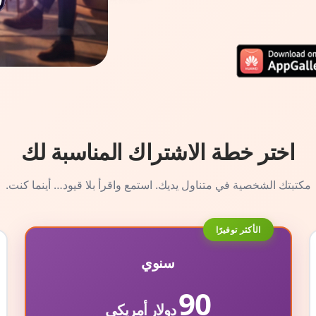
اختر خطة الاشتراك المناسبة لك
مكتبتك الشخصية في متناول يديك. استمع واقرأ بلا قيود… أينما كنت.
الأكثر توفيرًا
سنوي
90
دولار أمريكي