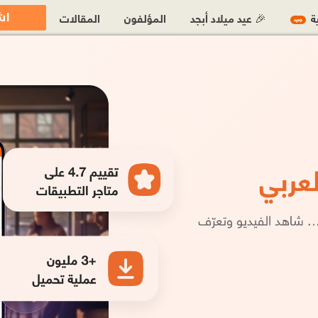
اش
ية
🎉 عيد ميلاد أبجد
المؤلفون
المقالات
جديد