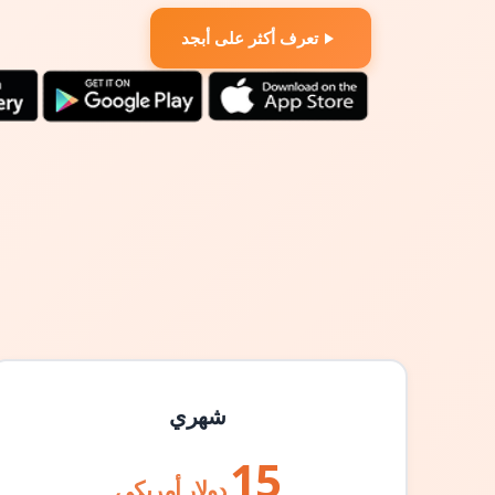
تعرف أكثر على أبجد
شهري
15
دولار أمريكي