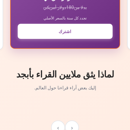
بدلا من
180
دولار أمريكي
تجدد كل سنة بالسعر الأصلي
اشترك
لماذا يثق ملايين القراء بأبجد
إليك بعض آراء قراءنا حول العالم.
›
‹