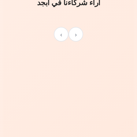
آراء شركاءنا في أبجد
›
‹