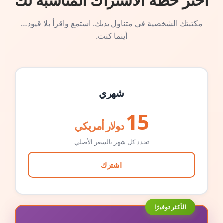
اختر خطة الاشتراك المناسبة لك
مكتبتك الشخصية في متناول يديك. استمع واقرأ بلا قيود…
أينما كنت.
شهري
15
دولار أمريكي
تجدد كل شهر بالسعر الأصلي
اشترك
الأكثر توفيرًا