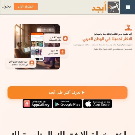
اشترك الآن
دخول
تعرف أكثر على أبجد