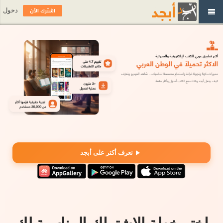
اشترك الآن
دخول
تعرف أكثر على أبجد