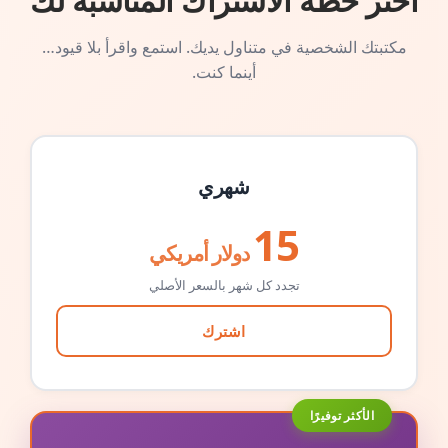
اختر خطة الاشتراك المناسبة لك
مكتبتك الشخصية في متناول يديك. استمع واقرأ بلا قيود…
أينما كنت.
شهري
15
دولار أمريكي
تجدد كل شهر بالسعر الأصلي
اشترك
الأكثر توفيرًا