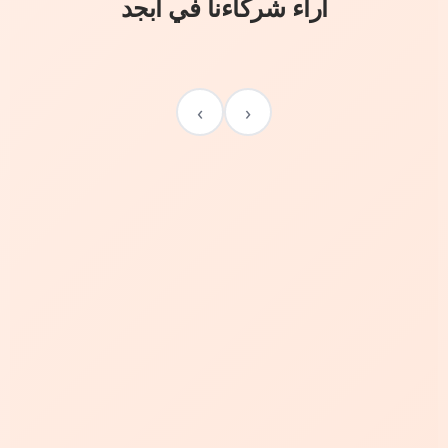
آراء شركاءنا في أبجد
›
‹