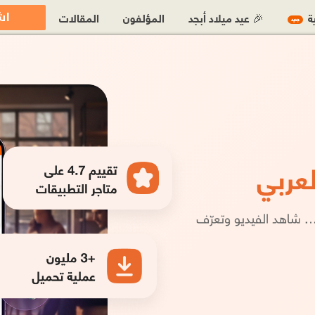
اش
ية
🎉 عيد ميلاد أبجد
المؤلفون
المقالات
جديد