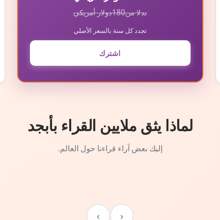
بدلا من
180
دولار أمريكي
تجدد كل سنة بالسعر الأصلي
اشترك
لماذا يثق ملايين القراء بأبجد
إليك بعض آراء قراءنا حول العالم.
›
‹