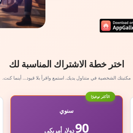
اختر خطة الاشتراك المناسبة لك
مكتبتك الشخصية في متناول يديك. استمع واقرأ بلا قيود… أينما كنت.
الأكثر توفيرًا
سنوي
90
دولار أمريكي