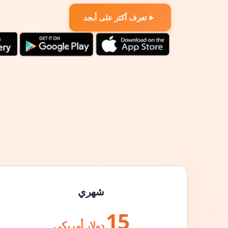
تعرف أكثر على أبجد
شهري
15
دولار أمريكي