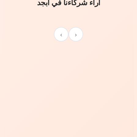
آراء شركاءنا في أبجد
›
‹