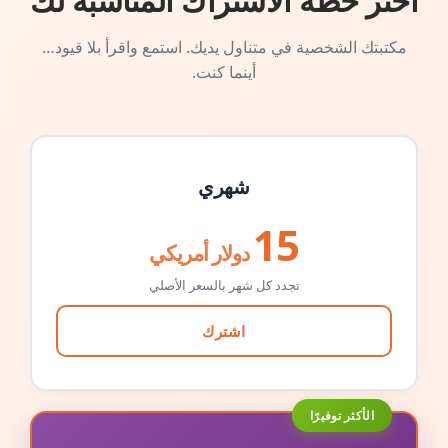
اختر خطة الاشتراك المناسبة لك
مكتبتك الشخصية في متناول يديك. استمع واقرأ بلا قيود…
أينما كنت.
شهري
15
دولار أمريكي
تجدد كل شهر بالسعر الأصلي
اشترك
الأكثر توفيرًا