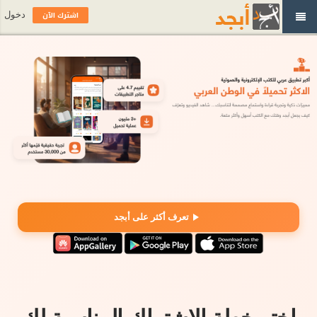
اشترك الآن
دخول
تعرف أكثر على أبجد