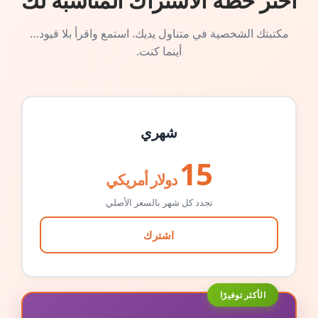
اختر خطة الاشتراك المناسبة لك
مكتبتك الشخصية في متناول يديك. استمع واقرأ بلا قيود…
أينما كنت.
شهري
15
دولار أمريكي
تجدد كل شهر بالسعر الأصلي
اشترك
الأكثر توفيرًا