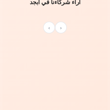
آراء شركاءنا في أبجد
›
‹