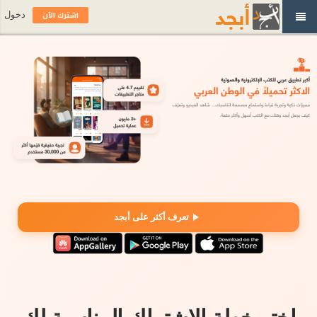
اشترك الآن
دخول
تعرف أكثر على أبجد