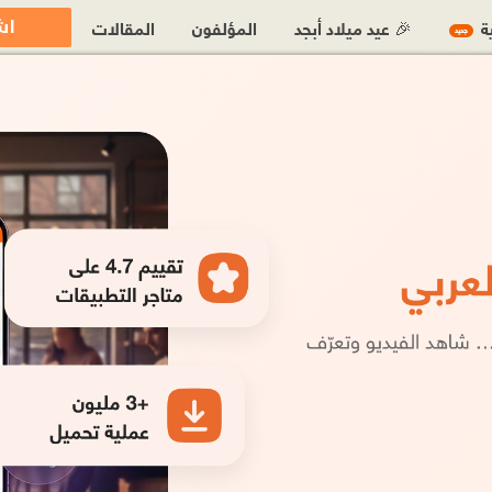
اش
ية
🎉 عيد ميلاد أبجد
المؤلفون
المقالات
جديد