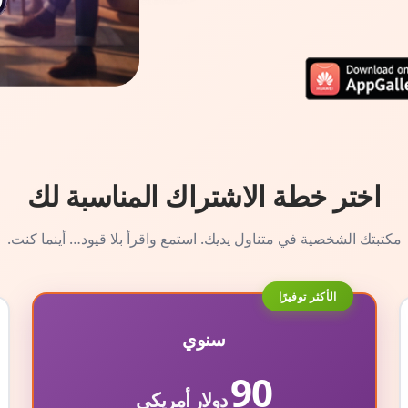
اختر خطة الاشتراك المناسبة لك
مكتبتك الشخصية في متناول يديك. استمع واقرأ بلا قيود… أينما كنت.
الأكثر توفيرًا
سنوي
90
دولار أمريكي