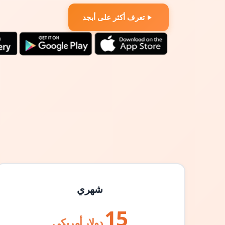
تعرف أكثر على أبجد
شهري
15
دولار أمريكي