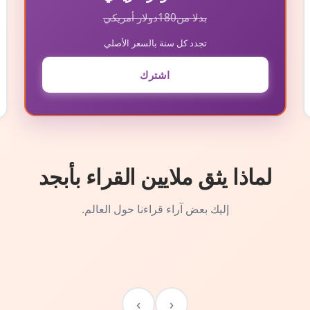
بدلا من
180
دولار أمريكي
تجدد كل سنة بالسعر الأصلي
اشترك
لماذا يثق ملايين القراء بأبجد
إليك بعض آراء قراءنا حول العالم.
›
‹