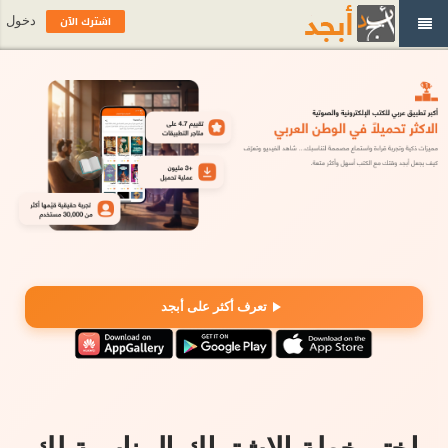
اشترك الآن
دخول
تعرف أكثر على أبجد