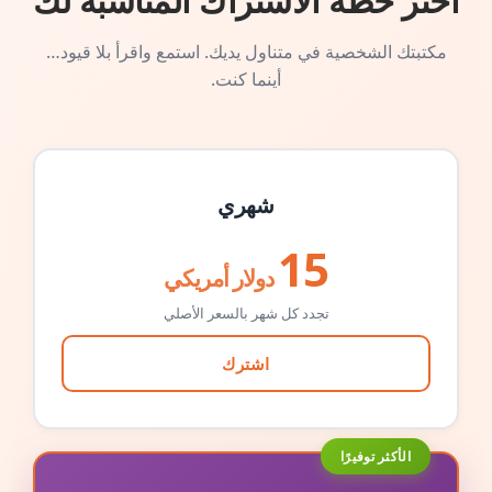
اختر خطة الاشتراك المناسبة لك
مكتبتك الشخصية في متناول يديك. استمع واقرأ بلا قيود…
أينما كنت.
شهري
15
دولار أمريكي
تجدد كل شهر بالسعر الأصلي
اشترك
الأكثر توفيرًا