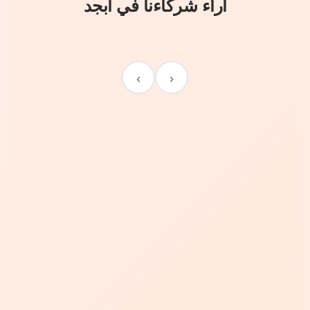
آراء شركاءنا في أبجد
›
‹