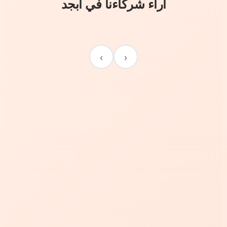
آراء شركاءنا في أبجد
›
‹