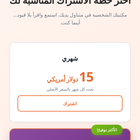
اختر خطة الاشتراك المناسبة لك
مكتبتك الشخصية في متناول يديك. استمع واقرأ بلا قيود…
أينما كنت.
شهري
15
دولار أمريكي
تجدد كل شهر بالسعر الأصلي
اشترك
الأكثر توفيرًا