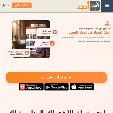
اشترك الآن
دخول
تعرف أكثر على أبجد