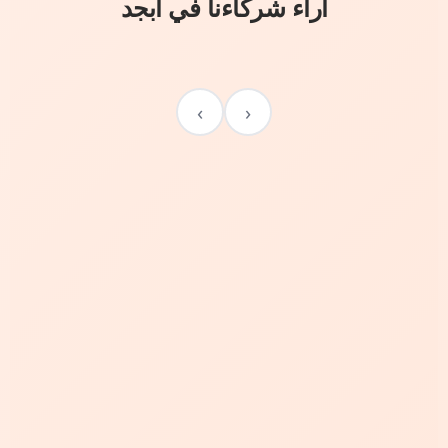
آراء شركاءنا في أبجد
›
‹