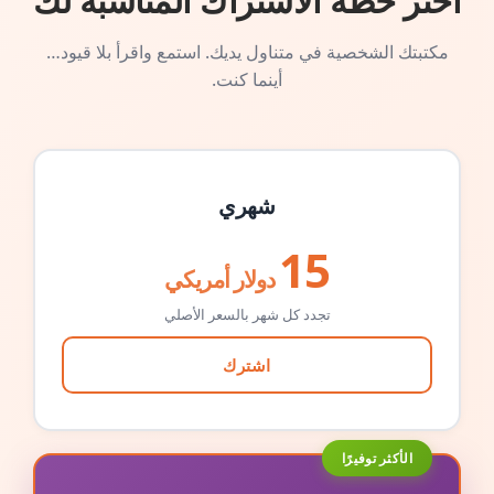
اختر خطة الاشتراك المناسبة لك
مكتبتك الشخصية في متناول يديك. استمع واقرأ بلا قيود…
أينما كنت.
شهري
15
دولار أمريكي
تجدد كل شهر بالسعر الأصلي
اشترك
الأكثر توفيرًا