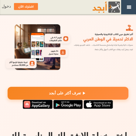
اشترك الآن
دخول
تعرف أكثر على أبجد