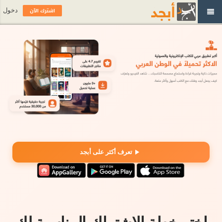
اشترك الآن
دخول
تعرف أكثر على أبجد