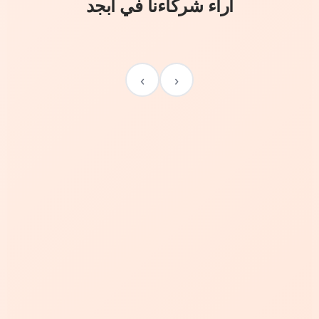
آراء شركاءنا في أبجد
›
‹