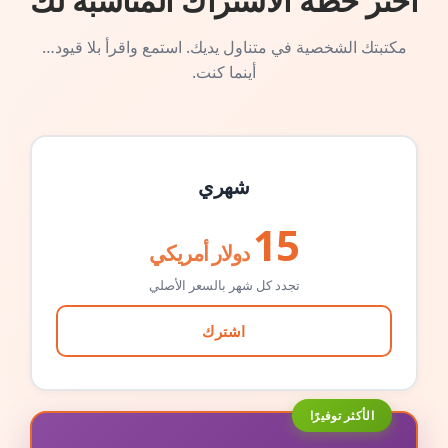
اختر خطة الاشتراك المناسبة لك
مكتبتك الشخصية في متناول يديك. استمع واقرأ بلا قيود…
أينما كنت.
شهري
15
دولار أمريكي
تجدد كل شهر بالسعر الأصلي
اشترك
الأكثر توفيرًا