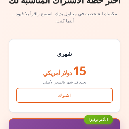
اختر خطة الاشتراك المناسبة لك
مكتبتك الشخصية في متناول يديك. استمع واقرأ بلا قيود…
أينما كنت.
شهري
15
دولار أمريكي
تجدد كل شهر بالسعر الأصلي
اشترك
الأكثر توفيرًا