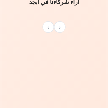
آراء شركاءنا في أبجد
›
‹