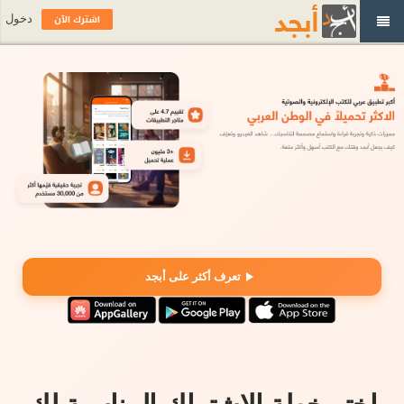
اشترك الآن
دخول
تعرف أكثر على أبجد