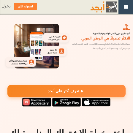
اشترك الآن
دخول
تعرف أكثر على أبجد