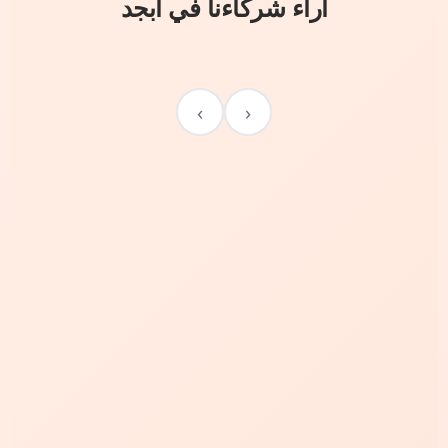
آراء شركاءنا في أبجد
›
‹