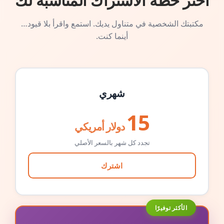
اختر خطة الاشتراك المناسبة لك
مكتبتك الشخصية في متناول يديك. استمع واقرأ بلا قيود…
أينما كنت.
شهري
15
دولار أمريكي
تجدد كل شهر بالسعر الأصلي
اشترك
الأكثر توفيرًا