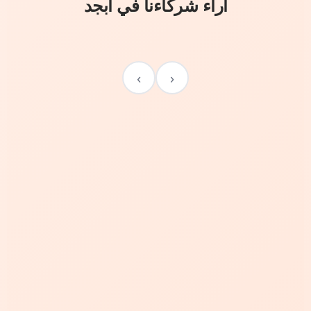
آراء شركاءنا في أبجد
›
‹