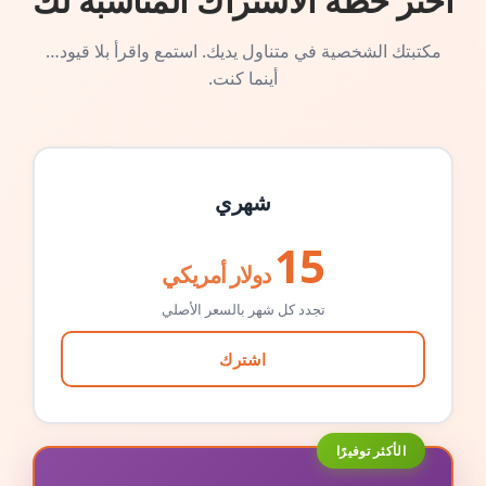
اختر خطة الاشتراك المناسبة لك
مكتبتك الشخصية في متناول يديك. استمع واقرأ بلا قيود…
أينما كنت.
شهري
15
دولار أمريكي
تجدد كل شهر بالسعر الأصلي
اشترك
الأكثر توفيرًا