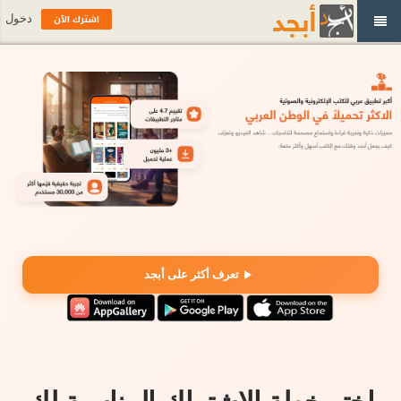
اشترك الآن
دخول
تعرف أكثر على أبجد