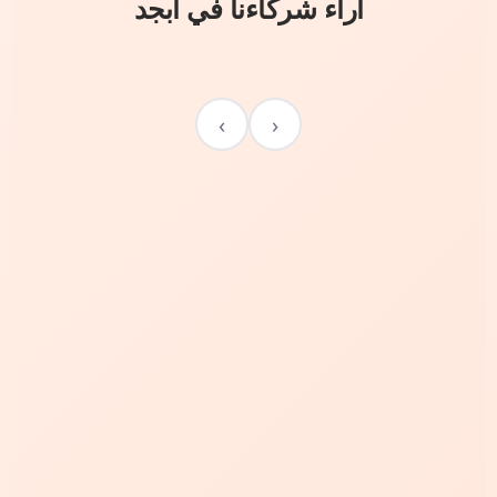
آراء شركاءنا في أبجد
›
‹