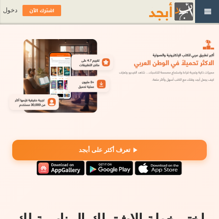
اشترك الآن
دخول
تعرف أكثر على أبجد