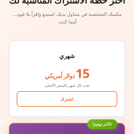
اختر خطة الاشتراك المناسبة لك
مكتبتك الشخصية في متناول يديك. استمع واقرأ بلا قيود…
أينما كنت.
شهري
15
دولار أمريكي
تجدد كل شهر بالسعر الأصلي
اشترك
الأكثر توفيرًا