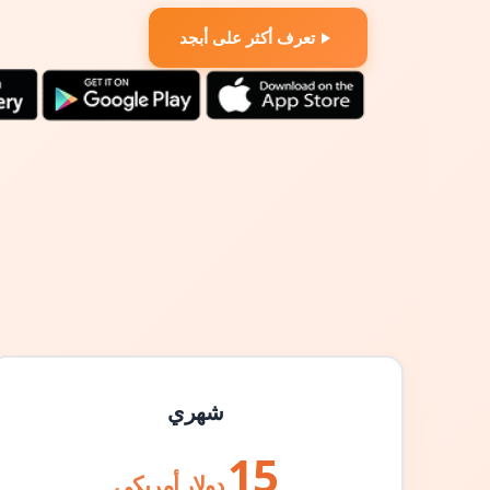
تعرف أكثر على أبجد
شهري
15
دولار أمريكي