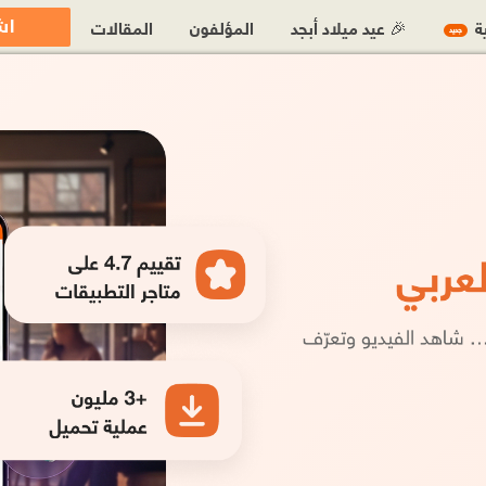
اش
ية
🎉 عيد ميلاد أبجد
المؤلفون
المقالات
جديد