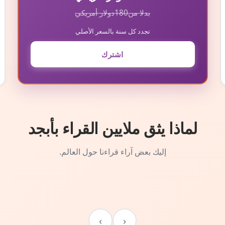
بدلا من
180
دولار أمريكي
تجدد كل سنة بالسعر الأصلي
اشترك
لماذا يثق ملايين القراء بأبجد
إليك بعض آراء قراءنا حول العالم.
›
‹