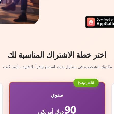
اختر خطة الاشتراك المناسبة لك
مكتبتك الشخصية في متناول يديك. استمع واقرأ بلا قيود… أينما كنت.
الأكثر توفيرًا
سنوي
90
دولار أمريكي