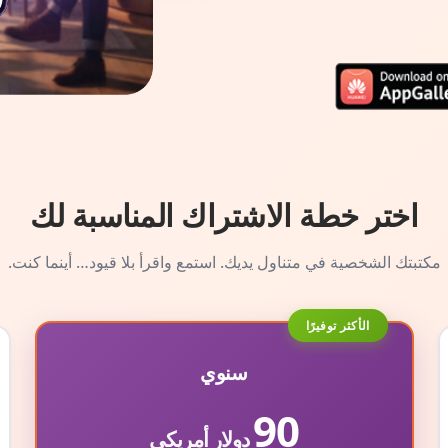
اختر خطة الاشتراك المناسبة لك
مكتبتك الشخصية في متناول يديك. استمع واقرأ بلا قيود… أينما كنت.
الأكثر توفيرًا
سنوي
90
دولار أمريكي