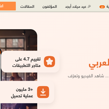
اش
ية
🎉 عيد ميلاد أبجد
المؤلفون
المقالات
جديد