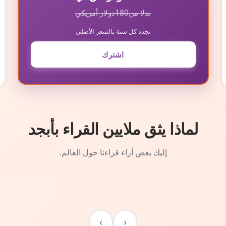
بدلا من
180
دولار أمريكي
تجدد كل سنة بالسعر الأصلي
اشترك
لماذا يثق ملايين القراء بأبجد
إليك بعض آراء قراءنا حول العالم.
›
‹