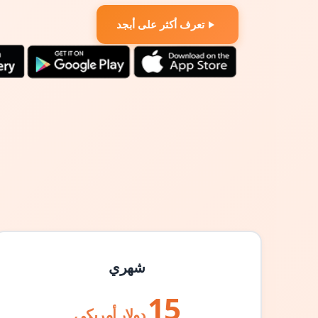
تعرف أكثر على أبجد
شهري
15
دولار أمريكي