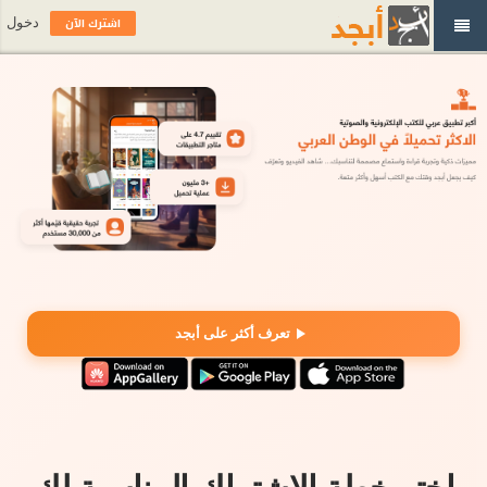
اشترك الآن
دخول
تعرف أكثر على أبجد