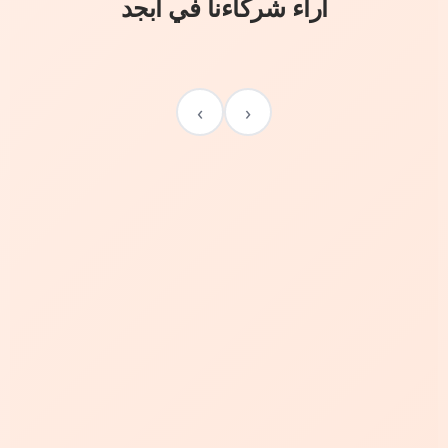
آراء شركاءنا في أبجد
›
‹