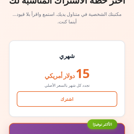
اختر خطة الاشتراك المناسبة لك
مكتبتك الشخصية في متناول يديك. استمع واقرأ بلا قيود…
أينما كنت.
شهري
15
دولار أمريكي
تجدد كل شهر بالسعر الأصلي
اشترك
الأكثر توفيرًا