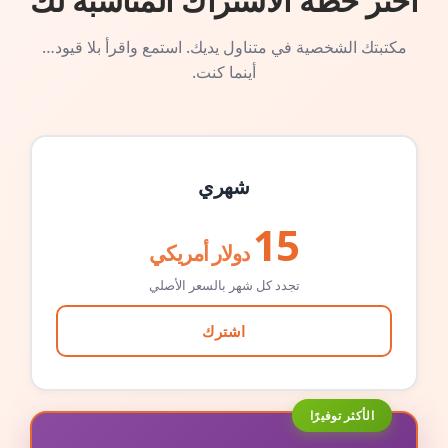
اختر خطة الاشتراك المناسبة لك
مكتبتك الشخصية في متناول يديك. استمع واقرأ بلا قيود…
أينما كنت.
شهري
15
دولار أمريكي
تجدد كل شهر بالسعر الأصلي
اشترك
الأكثر توفيرًا