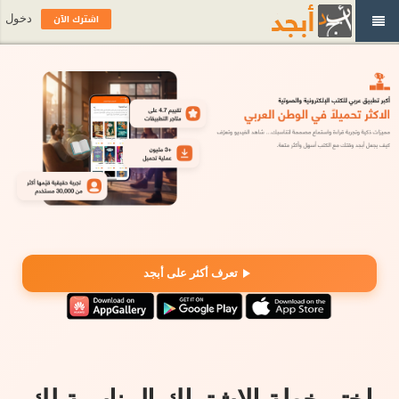
اشترك الآن
دخول
تعرف أكثر على أبجد