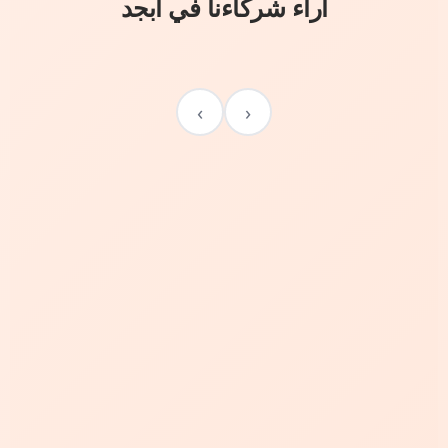
آراء شركاءنا في أبجد
›
‹