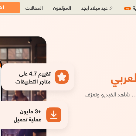
اش
ية
🎉 عيد ميلاد أبجد
المؤلفون
المقالات
جديد