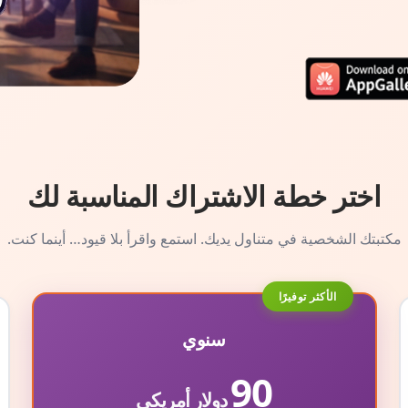
اختر خطة الاشتراك المناسبة لك
مكتبتك الشخصية في متناول يديك. استمع واقرأ بلا قيود… أينما كنت.
الأكثر توفيرًا
سنوي
90
دولار أمريكي