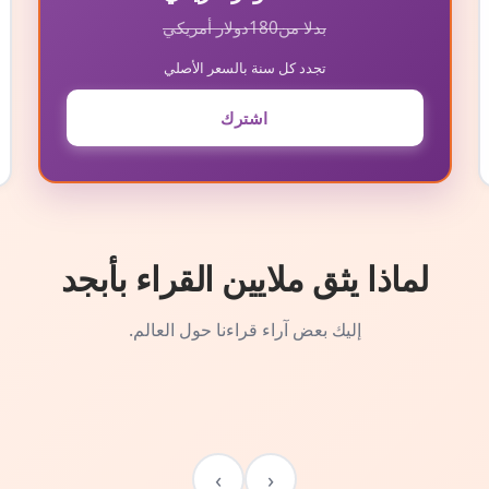
بدلا من
180
دولار أمريكي
تجدد كل سنة بالسعر الأصلي
اشترك
لماذا يثق ملايين القراء بأبجد
إليك بعض آراء قراءنا حول العالم.
›
‹