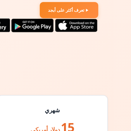
تعرف أكثر على أبجد
شهري
15
دولار أمريكي