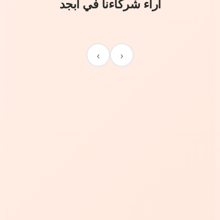
آراء شركاءنا في أبجد
›
‹