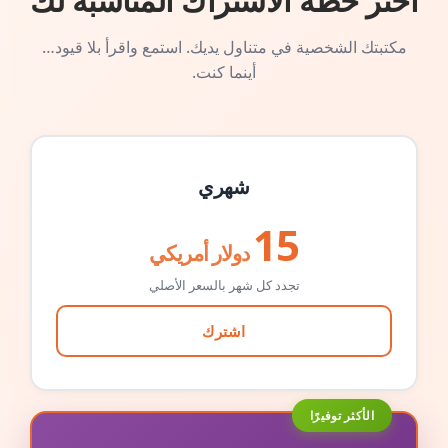
اختر خطة الاشتراك المناسبة لك
مكتبتك الشخصية في متناول يديك. استمع واقرأ بلا قيود…
أينما كنت.
شهري
15
دولار أمريكي
تجدد كل شهر بالسعر الأصلي
اشترك
الأكثر توفيرًا