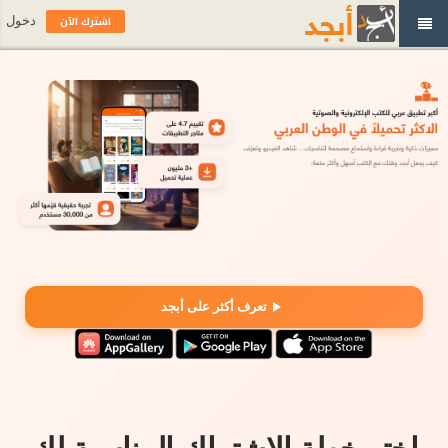
اشترك الآن
دخول
تعرف أكثر على أبجد