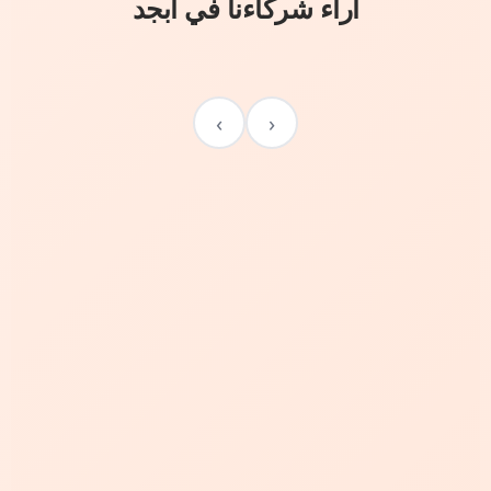
آراء شركاءنا في أبجد
›
‹