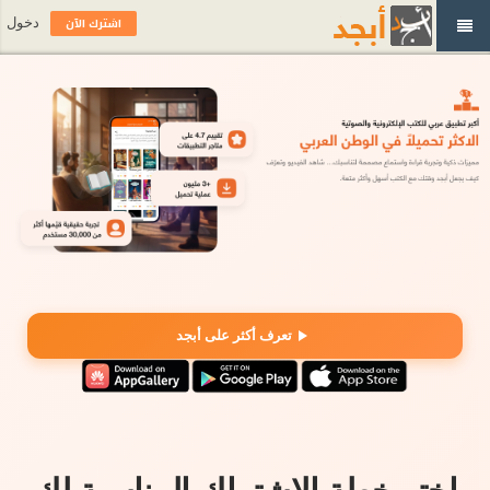
اشترك الآن
دخول
تعرف أكثر على أبجد