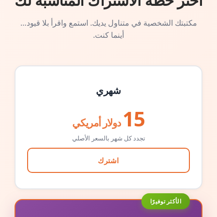
اختر خطة الاشتراك المناسبة لك
مكتبتك الشخصية في متناول يديك. استمع واقرأ بلا قيود…
أينما كنت.
شهري
15
دولار أمريكي
تجدد كل شهر بالسعر الأصلي
اشترك
الأكثر توفيرًا