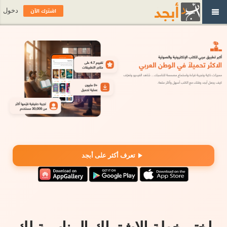
اشترك الآن
دخول
تعرف أكثر على أبجد