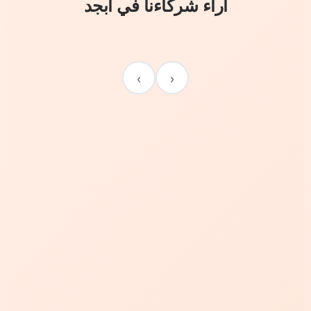
آراء شركاءنا في أبجد
›
‹