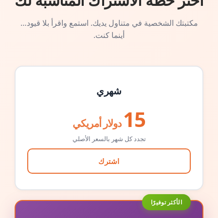
اختر خطة الاشتراك المناسبة لك
مكتبتك الشخصية في متناول يديك. استمع واقرأ بلا قيود…
أينما كنت.
شهري
15
دولار أمريكي
تجدد كل شهر بالسعر الأصلي
اشترك
الأكثر توفيرًا