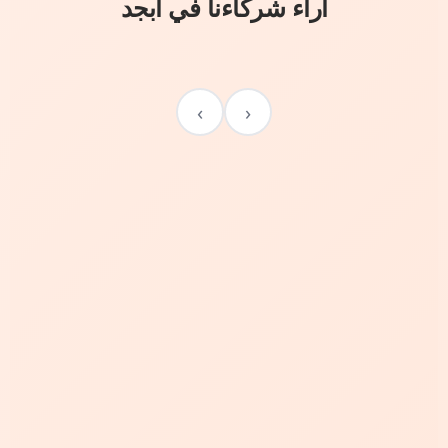
آراء شركاءنا في أبجد
›
‹