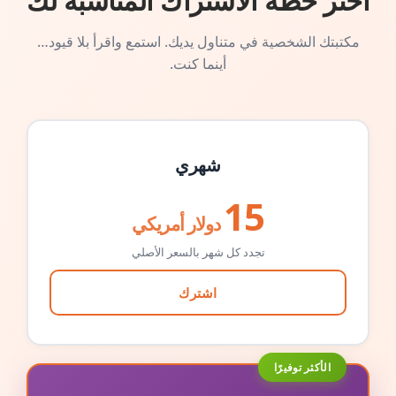
اختر خطة الاشتراك المناسبة لك
مكتبتك الشخصية في متناول يديك. استمع واقرأ بلا قيود…
أينما كنت.
شهري
15
دولار أمريكي
تجدد كل شهر بالسعر الأصلي
اشترك
الأكثر توفيرًا