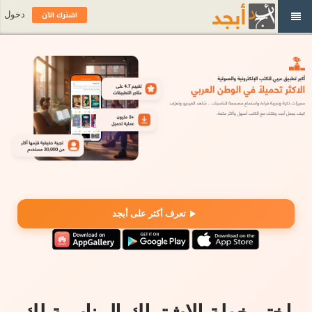
اشترك الآن
دخول
تعرف أكثر على أبجد