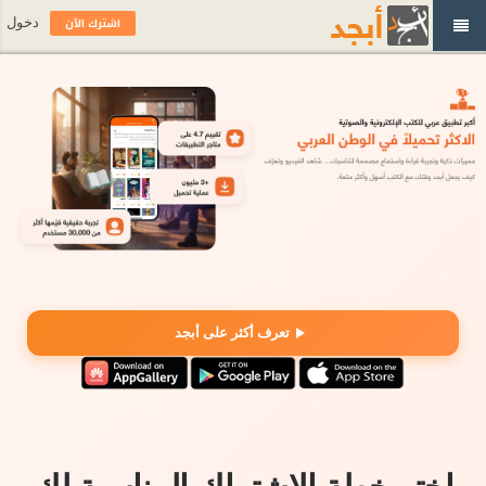
اشترك الآن
دخول
تعرف أكثر على أبجد