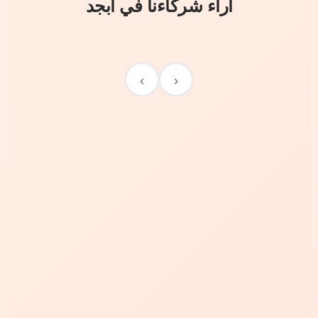
آراء شركاءنا في أبجد
›
‹