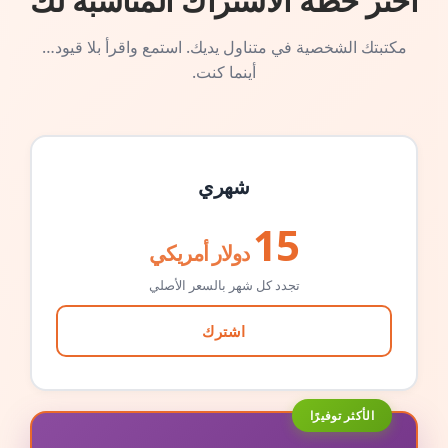
اختر خطة الاشتراك المناسبة لك
مكتبتك الشخصية في متناول يديك. استمع واقرأ بلا قيود…
أينما كنت.
شهري
15
دولار أمريكي
تجدد كل شهر بالسعر الأصلي
اشترك
الأكثر توفيرًا