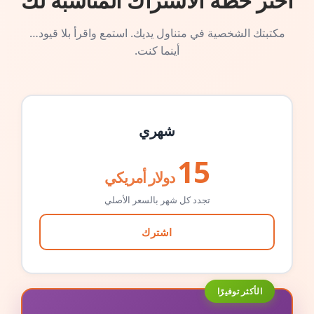
اختر خطة الاشتراك المناسبة لك
مكتبتك الشخصية في متناول يديك. استمع واقرأ بلا قيود…
أينما كنت.
شهري
15
دولار أمريكي
تجدد كل شهر بالسعر الأصلي
اشترك
الأكثر توفيرًا