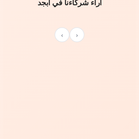
آراء شركاءنا في أبجد
›
‹