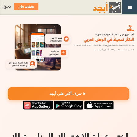
اشترك الآن
دخول
تعرف أكثر على أبجد