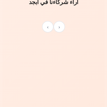
آراء شركاءنا في أبجد
›
‹