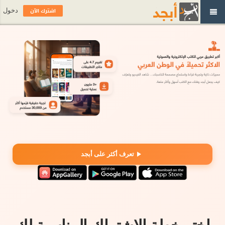
اشترك الآن
دخول
تعرف أكثر على أبجد