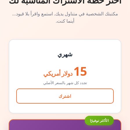
اختر خطة الاشتراك المناسبة لك
مكتبتك الشخصية في متناول يديك. استمع واقرأ بلا قيود…
أينما كنت.
شهري
15
دولار أمريكي
تجدد كل شهر بالسعر الأصلي
اشترك
الأكثر توفيرًا