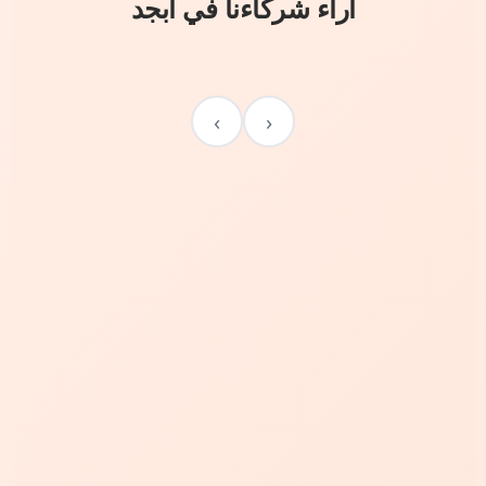
آراء شركاءنا في أبجد
›
‹