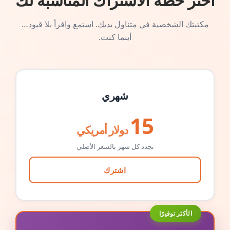
اختر خطة الاشتراك المناسبة لك
مكتبتك الشخصية في متناول يديك. استمع واقرأ بلا قيود…
أينما كنت.
شهري
15
دولار أمريكي
تجدد كل شهر بالسعر الأصلي
اشترك
الأكثر توفيرًا