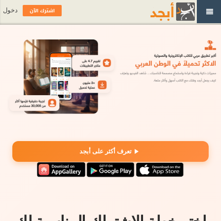
اشترك الآن
دخول
تعرف أكثر على أبجد