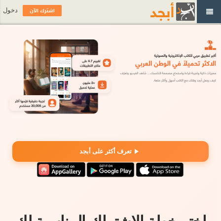
اشترك الآن
دخول
تعرف أكثر على أبجد