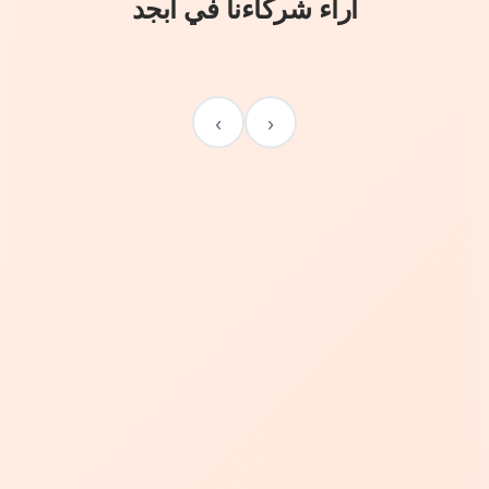
آراء شركاءنا في أبجد
›
‹