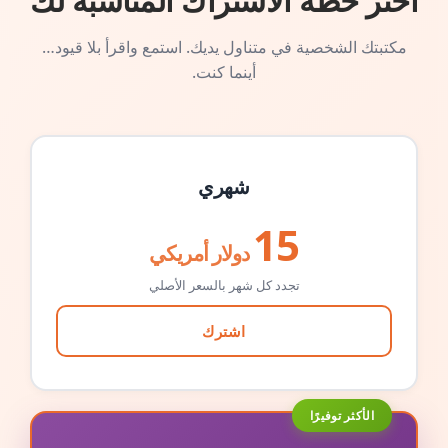
اختر خطة الاشتراك المناسبة لك
مكتبتك الشخصية في متناول يديك. استمع واقرأ بلا قيود…
أينما كنت.
شهري
15
دولار أمريكي
تجدد كل شهر بالسعر الأصلي
اشترك
الأكثر توفيرًا