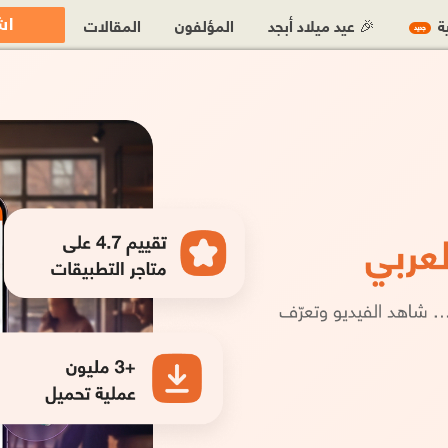
اش
ية
🎉 عيد ميلاد أبجد
المؤلفون
المقالات
جديد