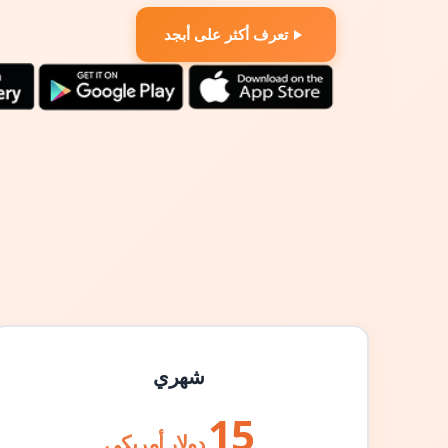
تعرف أكثر على أبجد
شهري
15
دولار أمريكي