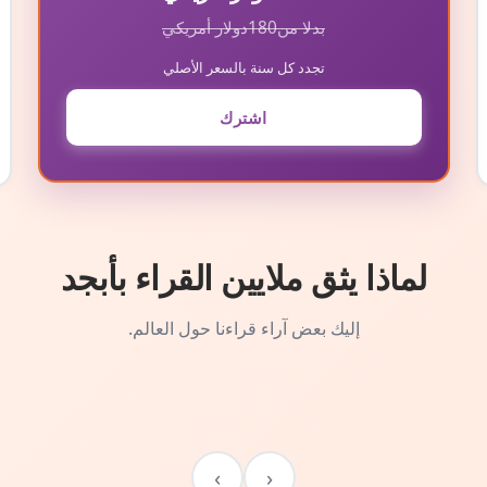
بدلا من
180
دولار أمريكي
تجدد كل سنة بالسعر الأصلي
اشترك
لماذا يثق ملايين القراء بأبجد
إليك بعض آراء قراءنا حول العالم.
›
‹