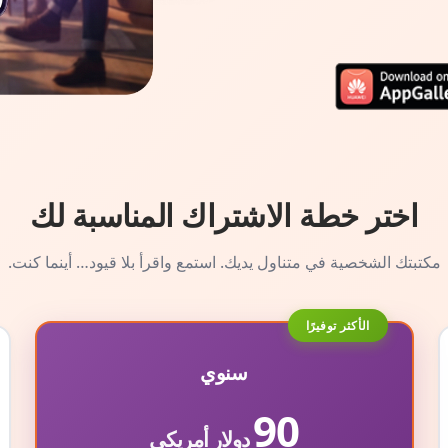
اختر خطة الاشتراك المناسبة لك
مكتبتك الشخصية في متناول يديك. استمع واقرأ بلا قيود… أينما كنت.
الأكثر توفيرًا
سنوي
90
دولار أمريكي