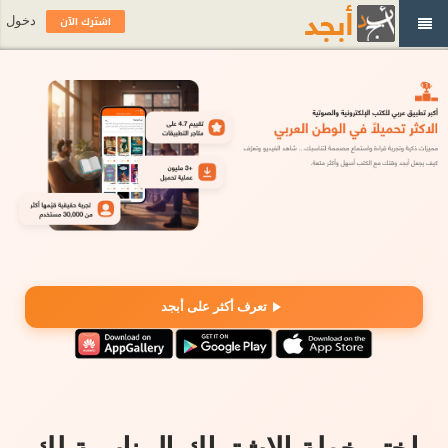
اشترك الآن
دخول
تعرف أكثر على أبجد