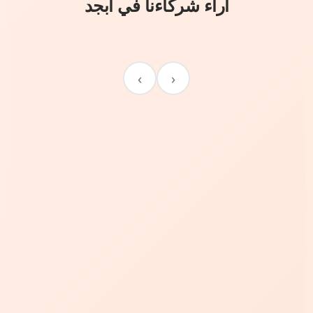
آراء شركاءنا في أبجد
›
‹