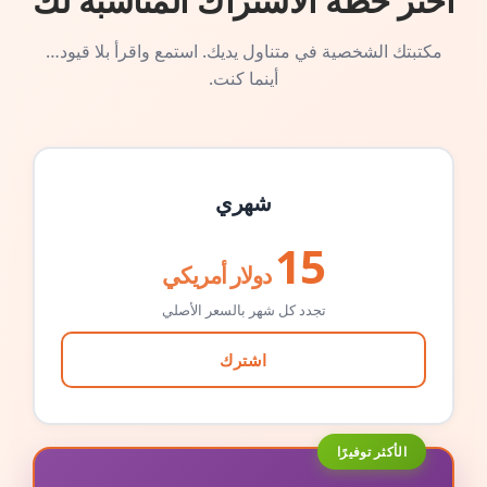
اختر خطة الاشتراك المناسبة لك
مكتبتك الشخصية في متناول يديك. استمع واقرأ بلا قيود…
أينما كنت.
شهري
15
دولار أمريكي
تجدد كل شهر بالسعر الأصلي
اشترك
الأكثر توفيرًا