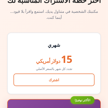
اختر خطة الاشتراك المناسبة لك
مكتبتك الشخصية في متناول يديك. استمع واقرأ بلا قيود…
أينما كنت.
شهري
15
دولار أمريكي
تجدد كل شهر بالسعر الأصلي
اشترك
الأكثر توفيرًا