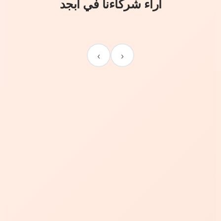
آراء شركاءنا في أبجد
›
‹