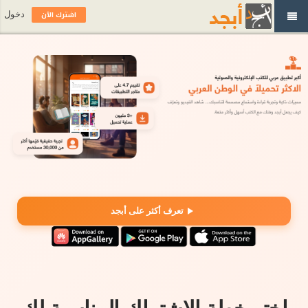
اشترك الآن
دخول
تعرف أكثر على أبجد