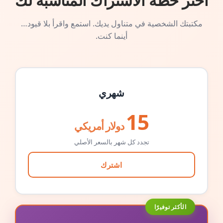
اختر خطة الاشتراك المناسبة لك
مكتبتك الشخصية في متناول يديك. استمع واقرأ بلا قيود…
أينما كنت.
شهري
15
دولار أمريكي
تجدد كل شهر بالسعر الأصلي
اشترك
الأكثر توفيرًا