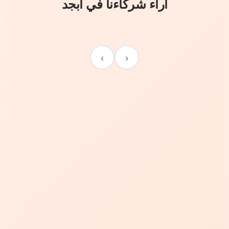
آراء شركاءنا في أبجد
›
‹