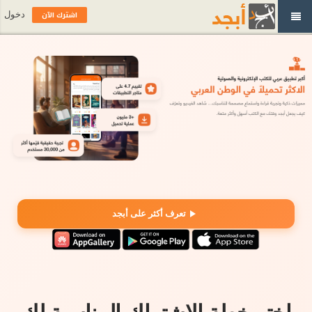
اشترك الآن
دخول
تعرف أكثر على أبجد